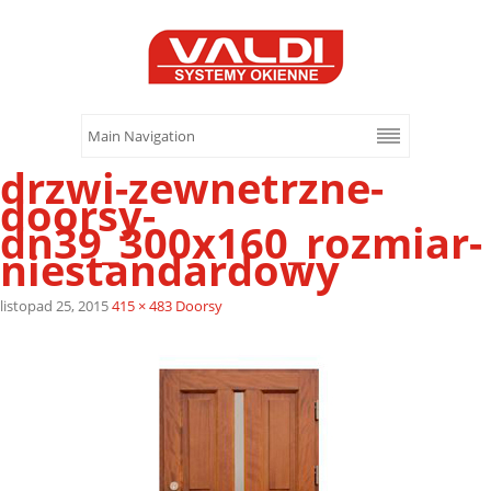
drzwi-zewnetrzne-
doorsy-
dn39_300x160_rozmiar-
niestandardowy
listopad 25, 2015
415 × 483
Doorsy