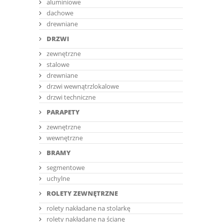
aluminiowe
dachowe
drewniane
DRZWI
zewnętrzne
stalowe
drewniane
drzwi wewnątrzlokalowe
drzwi techniczne
PARAPETY
zewnętrzne
wewnętrzne
BRAMY
segmentowe
uchylne
ROLETY ZEWNĘTRZNE
rolety nakładane na stolarkę
rolety nakładane na ścianę