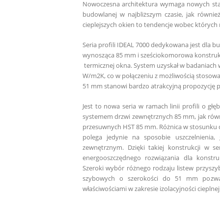
Nowoczesna architektura wymaga nowych stan
budowlanej w najbliższym czasie, jak równie
cieplejszych okien to tendencje wobec któryc
Seria profili IDEAL 7000 dedykowana jest dl
wynosząca 85 mm i sześciokomorowa konstrukcja
termicznej okna. System uzyskał w badaniach ws
W/m
2
K, co w połączeniu z możliwością stosowa
51 mm stanowi bardzo atrakcyjną propozycję 
Jest to nowa seria w ramach linii profili o 
systemem
drzwi zewnętrznych 85 mm
, jak r
przesuwnych HST 85 mm. Różnica w stosunku
polega jedynie na sposobie uszczelnienia
zewnętrznym. Dzięki takiej konstrukcji w 
energooszczędnego rozwiązania dla konstruk
Szeroki wybór różnego rodzaju listew przysz
szybowych o szerokości do 51 mm pozwala
właściwościami w zakresie izolacyjności cieplnej