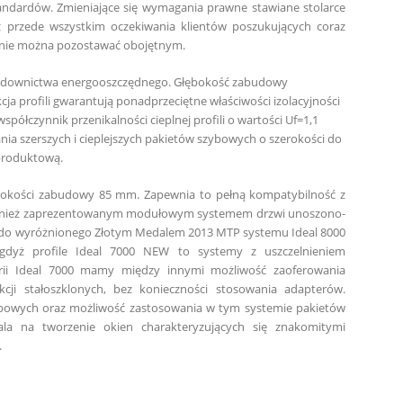
dardów. Zmieniające się wymagania prawne stawiane stolarce
ż przede wszystkim oczekiwania klientów poszukujących coraz
h nie można pozostawać obojętnym.
a budownictwa energooszczędnego. Głębokość zabudowy
 profili gwarantują ponadprzeciętne właściwości izolacyjności
półczynnik przenikalności cieplnej profili o wartości U
f
=1,1
nia szerszych i cieplejszych pakietów szybowych o szerokości do
produktową.
głębokości zabudowy 85 mm. Zapewnia to pełną kompatybilność z
ównież zaprezentowanym modułowym systemem drzwi unoszono-
 do wyróżnionego Złotym Medalem 2013 MTP systemu
Ideal 8000
, gdyż profile Ideal 7000 NEW to systemy z uszczelnieniem
serii Ideal 7000 mamy między innymi możliwość zaoferowania
cji stałoszklonych, bez konieczności stosowania adapterów.
ybowych oraz możliwość zastosowania w tym systemie pakietów
 na tworzenie okien charakteryzujących się znakomitymi
.