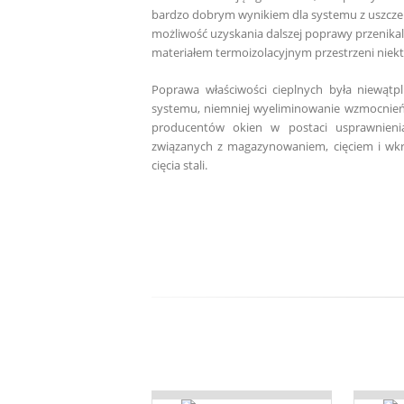
bardzo dobrym wynikiem dla systemu z uszczel
możliwość uzyskania dalszej poprawy przenikal
materiałem termoizolacyjnym przestrzeni nie
Poprawa właściwości cieplnych była niewąt
systemu, niemniej wyeliminowanie wzmocnień 
producentów okien w postaci usprawnienia
związanych z magazynowaniem, cięciem i wkrę
cięcia stali.