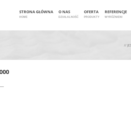
STRONA GŁÓWNA
O NAS
OFERTA
REFERENCJE
HOME
DZIAŁALNOŚĆ
PRODUKTY
WYRÓŻNIENI
// J
000