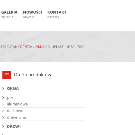
GALERIA
NOWOŚCI
KONTAKT
ZDJĘCIA
OKAZJE
Z FIRMĄ
ESTEŚ TUTAJ:
/
OFERTA
/
OKNA
/ ALUPLAST – IDEAL 7000
Oferta produktów
OKNA
pcv
aluminiowe
dachowe
drewniane
DRZWI