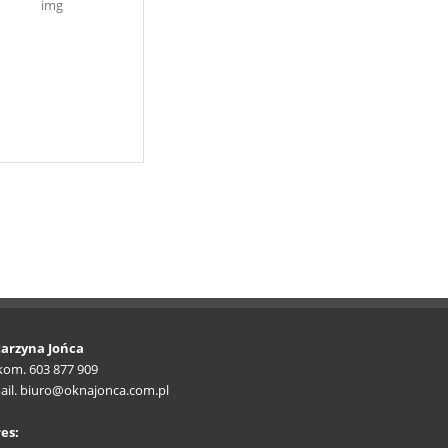
arzyna Jońca
.kom. 603 877 909
ail. biuro@oknajonca.com.pl
es: