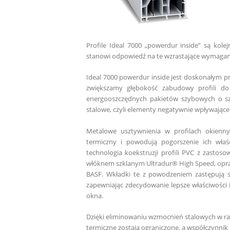
Profile Ideal 7000 „powerdur inside” są kol
stanowi odpowiedź na te wzrastające wymagania 
Ideal 7000 powerdur inside jest doskonałym p
zwiększamy głębokość zabudowy profili do
energooszczędnych pakietów szybowych o sz
stalowe, czyli elementy negatywnie wpływające 
Metalowe usztywnienia w profilach okienny
termiczny i powo­dują pogorszenie ich właś
technologia koekstruzji profili PVC z zasto
włóknem szklanym Ultradur® High Speed, opra
BASF. Wkład
ki te z powodzeniem zastępują 
zapewniając zdecy­dowanie lepsze właściwości 
okna.
Dzięki eliminowaniu wzmocnień stalowych w rama
termiczne zostają ograniczone, a współczynnik p