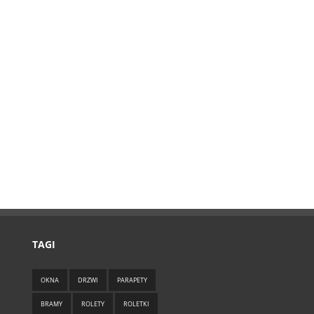
TAGI
OKNA
DRZWI
PARAPETY
BRAMY
ROLETY
ROLETKI