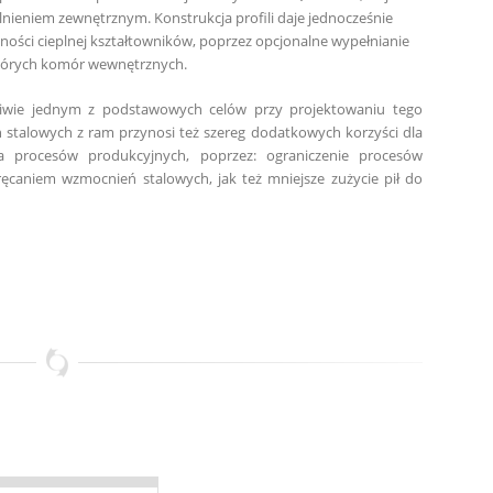
nieniem zewnętrznym. Konstrukcja profili daje jednocześnie
ności cieplnej kształtowników, po­przez opcjonalne wypełnianie
których komór wewnętrznych.
pliwie jednym z podstawowych celów przy projektowaniu tego
stalowych z ram przynosi też szereg dodatkowych korzyści dla
 procesów produkcyjnych, poprzez: ograniczenie procesów
caniem wzmocnień stalowych, jak też mniejsze zużycie pił do