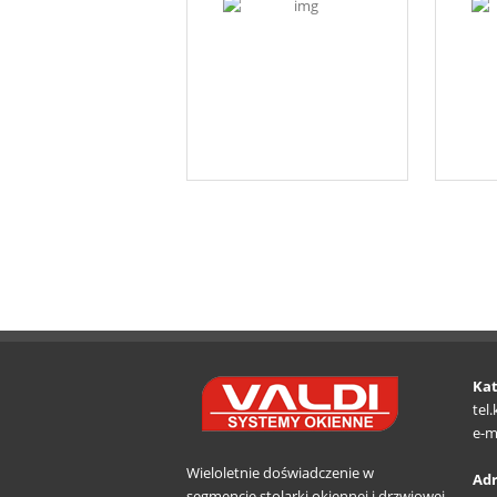
Kat
tel
e-m
Wieloletnie doświadczenie w
Adr
segmencie stolarki okiennej i drzwiowej