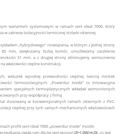
ejnym wariantem systemowym w ramach serii ideal 7000, który
w zakresie izolacyjności termicznej stolarki okiennej.
rzykładem „hybrydowego” rozwiązania, w którym z jednej strony
 85 mm, zwiększamy liczbę komór, umożliwiamy zaszklenie
erokości 51 mm, a z drugiej strony eliminujemy wzmocnienia
na właściwości cieplne konstrukcji.
ch, wskutek wyso­kiej przewodności cieplnej, tworzą mostek
ciwości termoizolacyjnych. „Powerdur inside“ to innowacyjna
sowaniem specjalnych termoplastycznych wkładek wzmocnionych
cowanych przy współpracy z firmą
stal stosowaną w kon­wencjonalnych ramach okiennych z PVC,
izolacji cieplnej przy tych samych mechanicznych właściwościach
ch profili serii Ideal 7000 „powerdur inside” mostki
rzenikania ciepła ram dla tej serii wynosi
U
f
=1,0W/m
2
K
, co jest