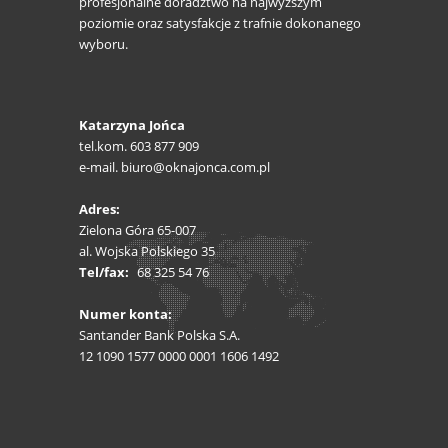
profesjonalne doradztwo na najwyższym
poziomie oraz satysfakcje z trafnie dokonanego
wyboru.
Katarzyna Jońca
tel.kom. 603 877 909
e-mail. biuro@oknajonca.com.pl
Adres:
Zielona Góra 65-007
al. Wojska Polskiego 35
Tel/fax:
68 325 54 76
Numer konta:
Santander Bank Polska S.A.
12 1090 1577 0000 0001 1606 1492