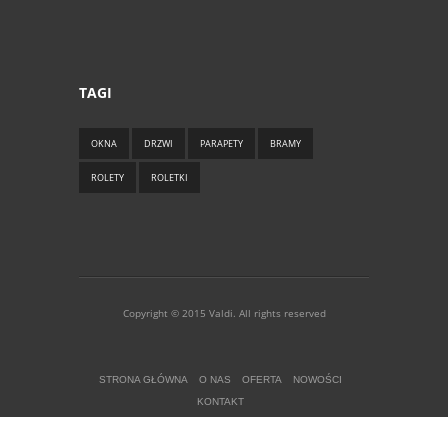
TAGI
OKNA
DRZWI
PARAPETY
BRAMY
ROLETY
ROLETKI
Copyright © 2015 Valdi. All rights reserved
STRONA GŁÓWNA
O NAS
OFERTA
NOWOŚCI
KONTAKT