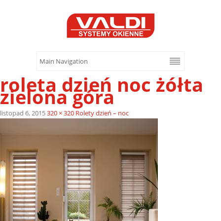
roleta dzień noc żółta
zielona góra
listopad 6, 2015
320 × 320
Rolety dzień – noc