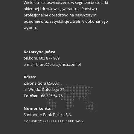
Wieloletnie doświadczenie w segmencie stolarki
okiennej i drzwiowej gwarantuje Państwu
profesjonalne doradztwo na najwyższym
poziomie oraz satysfakcje z trafnie dokonanego
wyboru.
Katarzyna Jońca
tel.kom. 603 877 909
e-mail. biuro@oknajonca.com.pl
Adres:
Zielona Góra 65-007
al. Wojska Polskiego 35
Tel/fax:
68 325 54 76
Numer konta:
Santander Bank Polska S.A.
12 1090 1577 0000 0001 1606 1492