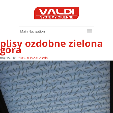
plisy ozdobne zielona
góra
maj 15, 2019
1082 × 1920
Galeria