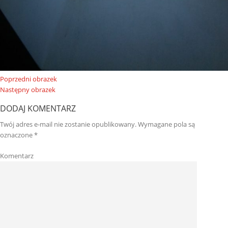
Poprzedni obrazek
Następny obrazek
DODAJ KOMENTARZ
Twój adres e-mail nie zostanie opublikowany.
Wymagane pola są
oznaczone
*
Komentarz