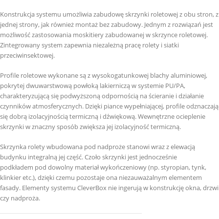
Konstrukcja systemu umożliwia zabudowę skrzynki roletowej z obu stron, z
jednej strony, jak również montaż bez zabudowy. Jednym z rozwiązań jest
możliwość zastosowania moskitiery zabudowanej w skrzynce roletowej.
Zintegrowany system zapewnia niezależną pracę rolety i siatki
przeciwinsektowej.
Profile roletowe wykonane są z wysokogatunkowej blachy aluminiowej,
pokrytej dwuwarstwową powłoką lakierniczą w systemie PU/PA,
charakteryzującą się podwyższoną odpornością na ścieranie i działanie
czynników atmosferycznych. Dzięki piance wypełniającej, profile odznaczają
się dobrą izolacyjnością termiczną i dźwiękową. Wewnętrzne ocieplenie
skrzynki w znaczny sposób zwiększa jej izolacyjność termiczną.
Skrzynka rolety wbudowana pod nadproże stanowi wraz z elewacją
budynku integralną jej część. Czoło skrzynki jest jednocześnie
podkładem pod dowolny materiał wykończeniowy (np. styropian, tynk,
klinkier etc.), dzięki czemu pozostaje ona niezauważalnym elementem
fasady. Elementy systemu CleverBox nie ingerują w konstrukcję okna, drzwi
czy nadproża.