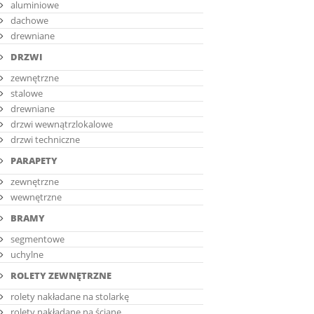
aluminiowe
dachowe
drewniane
DRZWI
zewnętrzne
stalowe
drewniane
drzwi wewnątrzlokalowe
drzwi techniczne
PARAPETY
zewnętrzne
wewnętrzne
BRAMY
segmentowe
uchylne
ROLETY ZEWNĘTRZNE
rolety nakładane na stolarkę
rolety nakładane na ścianę