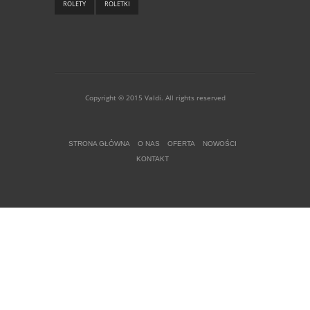
ROLETY
ROLETKI
Copyright © 2015 Valdi. All rights reserved
STRONA GŁÓWNA
O NAS
OFERTA
NOWOŚCI
KONTAKT